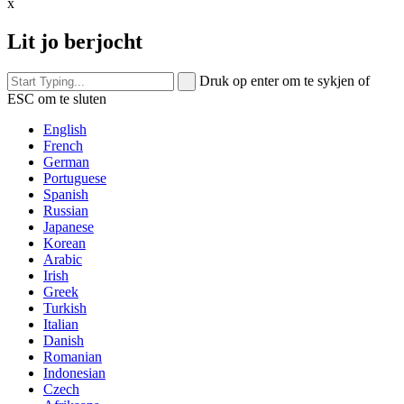
x
Lit jo berjocht
Druk op enter om te sykjen of
ESC om te sluten
English
French
German
Portuguese
Spanish
Russian
Japanese
Korean
Arabic
Irish
Greek
Turkish
Italian
Danish
Romanian
Indonesian
Czech