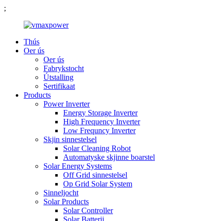
;
Thús
Oer ús
Oer ús
Fabrykstocht
Útstalling
Sertifikaat
Products
Power Inverter
Energy Storage Inverter
High Frequency Inverter
Low Frequncy Inverter
Skjin sinnestelsel
Solar Cleaning Robot
Automatyske skjinne boarstel
Solar Energy Systems
Off Grid sinnestelsel
Op Grid Solar System
Sinneljocht
Solar Products
Solar Controller
Solar Batterij