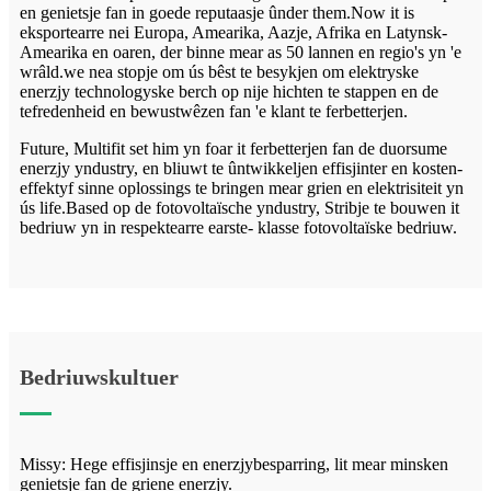
en genietsje fan in goede reputaasje ûnder them.Now it is
eksportearre nei Europa, Amearika, Aazje, Afrika en Latynsk-
Amearika en oaren, der binne mear as 50 lannen en regio's yn 'e
wrâld.we nea stopje om ús bêst te besykjen om elektryske
enerzjy technologyske berch op nije hichten te stappen en de
tefredenheid en bewustwêzen fan 'e klant te ferbetterjen.
Future, Multifit set him yn foar it ferbetterjen fan de duorsume
enerzjy yndustry, en bliuwt te ûntwikkeljen effisjinter en kosten-
effektyf sinne oplossings te bringen mear grien en elektrisiteit yn
ús life.Based op de fotovoltaïsche yndustry, Stribje te bouwen it
bedriuw yn in respektearre earste- klasse fotovoltaïske bedriuw.
Bedriuwskultuer
Missy: Hege effisjinsje en enerzjybesparring, lit mear minsken
genietsje fan de griene enerzjy.