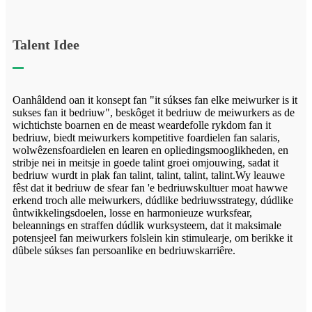
Talent Idee
Oanhâldend oan it konsept fan "it súkses fan elke meiwurker is it
sukses fan it bedriuw", beskôget it bedriuw de meiwurkers as de
wichtichste boarnen en de meast weardefolle rykdom fan it
bedriuw, biedt meiwurkers kompetitive foardielen fan salaris,
wolwêzensfoardielen en learen en opliedingsmooglikheden, en
stribje nei in meitsje in goede talint groei omjouwing, sadat it
bedriuw wurdt in plak fan talint, talint, talint, talint.Wy leauwe
fêst dat it bedriuw de sfear fan 'e bedriuwskultuer moat hawwe
erkend troch alle meiwurkers, dúdlike bedriuwsstrategy, dúdlike
ûntwikkelingsdoelen, losse en harmonieuze wurksfear,
beleannings en straffen dúdlik wurksysteem, dat it maksimale
potensjeel fan meiwurkers folslein kin stimulearje, om berikke it
dûbele súkses fan persoanlike en bedriuwskarriêre.