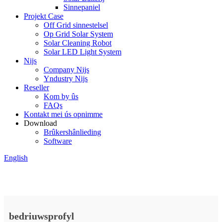
Sinnepaniel
Projekt Case
Off Grid sinnestelsel
Op Grid Solar System
Solar Cleaning Robot
Solar LED Light System
Nijs
Company Nijs
Yndustry Nijs
Reseller
Kom by ûs
FAQs
Kontakt mei ús opnimme
Download
Brûkershânlieding
Software
English
bedriuwsprofyl