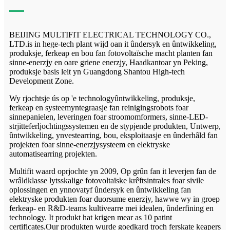
BEIJING MULTIFIT ELECTRICAL TECHNOLOGY CO.,
LTD.is in hege-tech plant wijd oan it ûndersyk en ûntwikkeling,
produksje, ferkeap en bou fan fotovoltaïsche macht planten fan
sinne-enerzjy en oare griene enerzjy, Haadkantoar yn Peking,
produksje basis leit yn Guangdong Shantou High-tech
Development Zone.
Wy rjochtsje ús op 'e technologyûntwikkeling, produksje,
ferkeap en systeemyntegraasje fan reinigingsrobots foar
sinnepanielen, leveringen foar stroomomformers, sinne-LED-
strjitteferljochtingssystemen en de stypjende produkten, Untwerp,
ûntwikkeling, ynvestearring, bou, eksploitaasje en ûnderhâld fan
projekten foar sinne-enerzjysysteem en elektryske
automatisearring projekten.
Multifit waard oprjochte yn 2009, Op grûn fan it leverjen fan de
wrâldklasse lytsskalige fotovoltaïske krêftsintrales foar sivile
oplossingen en ynnovatyf ûndersyk en ûntwikkeling fan
elektryske produkten foar duorsume enerzjy, hawwe wy in groep
ferkeap- en R&D-teams kultivearre mei idealen, ûnderfining en
technology. It produkt hat krigen mear as 10 patint
certificates.Our produkten wurde goedkard troch ferskate keapers