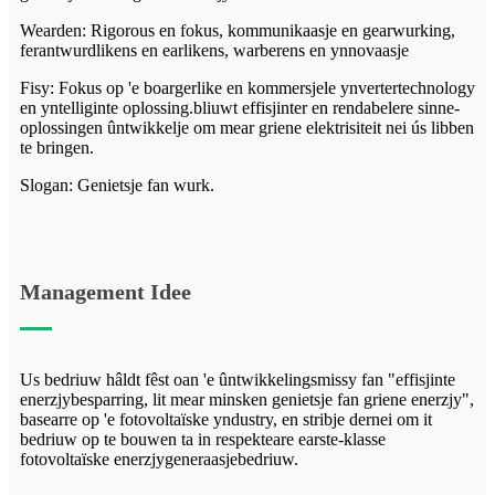
Wearden: Rigorous en fokus, kommunikaasje en gearwurking,
ferantwurdlikens en earlikens, warberens en ynnovaasje
Fisy: Fokus op 'e boargerlike en kommersjele ynvertertechnology
en yntelliginte oplossing.bliuwt effisjinter en rendabelere sinne-
oplossingen ûntwikkelje om mear griene elektrisiteit nei ús libben
te bringen.
Slogan: Genietsje fan wurk.
Management Idee
Us bedriuw hâldt fêst oan 'e ûntwikkelingsmissy fan "effisjinte
enerzjybesparring, lit mear minsken genietsje fan griene enerzjy",
basearre op 'e fotovoltaïske yndustry, en stribje dernei om it
bedriuw op te bouwen ta in respekteare earste-klasse
fotovoltaïske enerzjygeneraasjebedriuw.