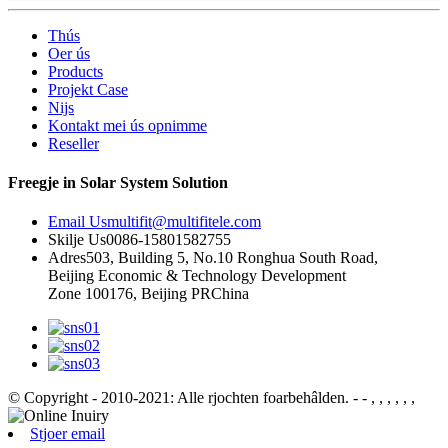
Thús
Oer ús
Products
Projekt Case
Nijs
Kontakt mei ús opnimme
Reseller
Freegje in Solar System Solution
Email Us
multifit@multifitele.com
Skilje Us
0086-15801582755
Adres
503, Building 5, No.10 Ronghua South Road,
Beijing Economic & Technology Development
Zone 100176, Beijing PRChina
© Copyright - 2010-2021: Alle rjochten foarbehâlden.
- - , , , , , ,
Stjoer email