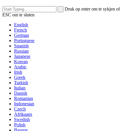
Druk op enter om te sykjen of
ESC om te sluten
English
French
German
Portuguese
Spanish
Russian
Japanese
Korean
Arabic
Irish
Greek
Turkish
Italian
Danish
Romanian
Indonesian
Czech
Afrikaans
Swedish
Polish
Basque