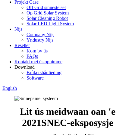
Projekt Case
Off Grid sinnestelsel
Op Grid Solar System
Solar Cleaning Robot
Solar LED Light System
Nijs
Company Nijs
Yndustry Nijs
Reseller
Kom by ûs
FAQs
Kontakt mei ús opnimme
Download
Brûkershânlieding
Software
English
Lit ús meidwaan oan 'e
2021SNEC-eksposysje