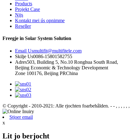
Products
Projekt Case
Nijs
Kontakt mei ús opnimme
Reseller
Freegje in Solar System Solution
Email Us
multifit@multifitele.com
Skilje Us
0086-15801582755
Adres
503, Building 5, No.10 Ronghua South Road,
Beijing Economic & Technology Development
Zone 100176, Beijing PRChina
© Copyright - 2010-2021: Alle rjochten foarbehâlden.
- - , , , , , ,
Stjoer email
x
Lit jo berjocht