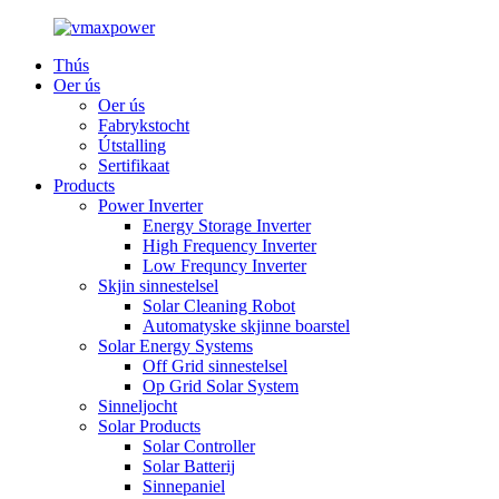
Thús
Oer ús
Oer ús
Fabrykstocht
Útstalling
Sertifikaat
Products
Power Inverter
Energy Storage Inverter
High Frequency Inverter
Low Frequncy Inverter
Skjin sinnestelsel
Solar Cleaning Robot
Automatyske skjinne boarstel
Solar Energy Systems
Off Grid sinnestelsel
Op Grid Solar System
Sinneljocht
Solar Products
Solar Controller
Solar Batterij
Sinnepaniel