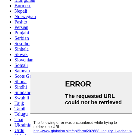
Mongolian
Burmese
Nepali
Norwegian
Pashto
Persian
Punjabi
Serbian
Sesotho
Sinhala
Slovak
Slovenian
Somali
Samoan
Scots Gaelic
Shona
Sindhi
Sundanese
Swahili
Tajik
Tamil
Telugu
Thai
Ukrainian
Urdu