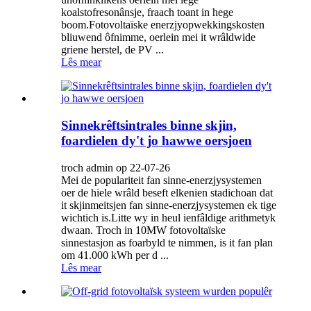
koalstofresonânsje, fraach toant in hege
boom.Fotovoltaïske enerzjyopwekkingskosten
bliuwend ôfnimme, oerlein mei it wrâldwide
griene herstel, de PV ...
Lês mear
Sinnekrêftsintrales binne skjin,
foardielen dy't jo hawwe oersjoen
troch admin op 22-07-26
Mei de populariteit fan sinne-enerzjysystemen
oer de hiele wrâld beseft elkenien stadichoan dat
it skjinmeitsjen fan sinne-enerzjysystemen ek tige
wichtich is.Litte wy in heul ienfâldige arithmetyk
dwaan. Troch in 10MW fotovoltaïske
sinnestasjon as foarbyld te nimmen, is it fan plan
om 41.000 kWh per d ...
Lês mear