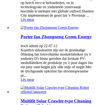
op heech nivo te befoarderjen, en in
technologyske en yndustriële ynnovaasje
heechlân te meitsjen mei globale ynfloed.Shantou
City implementeart de geast fan 'e Provinsje ...
Lês mear
Porter fan Zhongneng Green Energy
troch admin op 22-07-12
Koartlyn sirkulearren nijs oer de grutskalige
ôfsluting fan fotovoltaïske modulefabriken yn 'e
yndustry.D'r binne geroften dat ferskate PV-
modulfabriken de produksje yn 'e pear dagen fan
ein juny oant begjin july sille snije of stopje.Mei
de trochgeande opkomst fan stroomopwaartse
pr...
Lês mear
Multifit Solar Crawler-type Cleaning